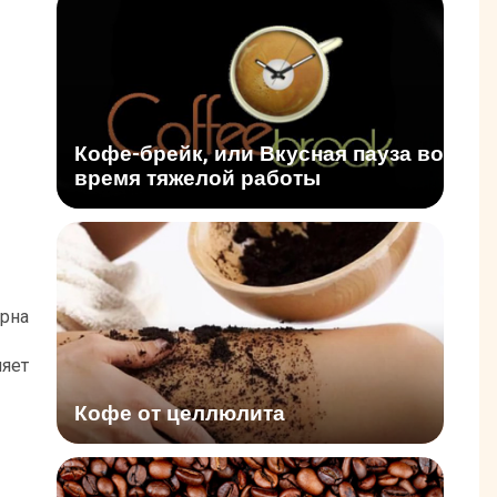
Кофе-брейк, или Вкусная пауза во
время тяжелой работы
ерна
яет
Кофе от целлюлита