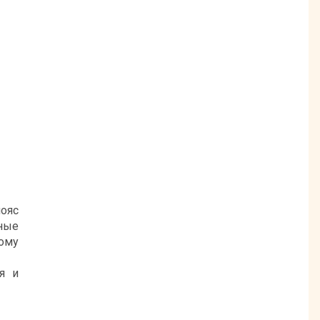
ояс
ные
кому
я и