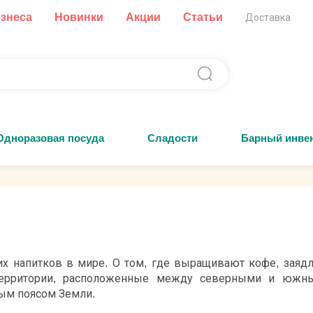
изнеса
Новинки
Акции
Статьи
Доставка
Одноразовая посуда
Сладости
Барный инве
их напитков в мире. О том, где выращивают кофе, заяд
Территории, расположенные между северными и южн
ным поясом Земли.