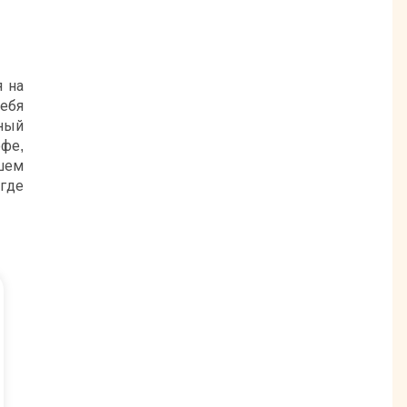
я на
ебя
ный
фе,
ашем
где