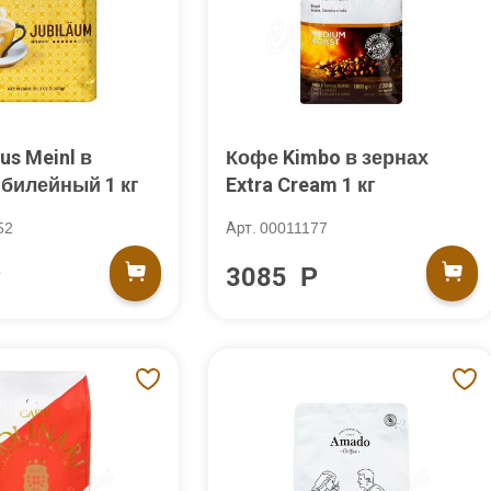
us Meinl в
Кофе Kimbo в зернах
билейный 1 кг
Extra Cream 1 кг
52
Арт. 00011177
Р
3085 Р