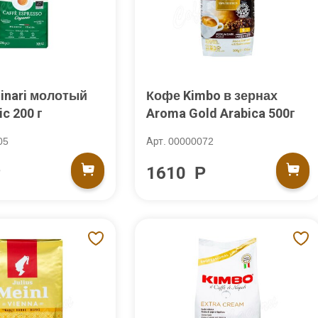
inari молотый
Кофе Kimbo в зернах
ic 200 г
Aroma Gold Arabica 500г
05
Арт. 00000072
Р
1610 Р