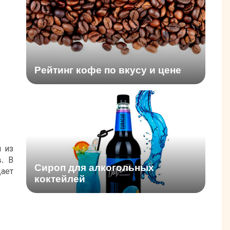
Рейтинг кофе по вкусу и цене
 из
. В
Сироп для алкогольных
ает
коктейлей