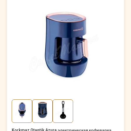
Korkmaz Otantik Azura электрическая кофеварка