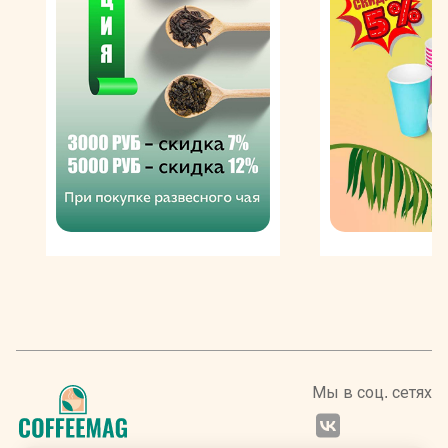
Цейлона, Египта, Китая, Вьетнама. Переработка сырья
и упаковка готовой продукции осуществляются на
современном заводе в Московской области. Чай
Richman проходит очень тщательный контроль на всех
стадиях производства, поэтому обладает
безупречным качеством и великолепными
вкусовыми характеристиками. Ассортимент бренда
включает в себя пакетированные и рассыпные сорта,
каждый из которых наделен колоритными чертами
места выращивания. В коллекцию Ричман включены
классические черные и зеленые разновидности,
пуэры и улуны, а также ароматизированные напитки с
добавками — мятой, лимоном, бергамотом и т. п.
Брендовые чаи представлены не только в картонных
упаковках, но и в подарочных жестяных банках, так
что они отлично подходят на роль оригинального
презента для ценителя.
Мы в соц. сетях