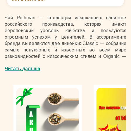
Чай Richman — коллекция изысканных напитков
российского производства, которая имеют
европейский уровень качества и пользуются
огромным успехом у ценителей. В ассортименте
бренда выделяются две линейки: Classic — собрание
самых популярных и известных во всем мире
разновидностей с классическим стилем и Organic —
серия премиальных сортов из органического сырья,
Читать дальше
выращенного без пестицидов и химикатов и
проверенного по стандарту Международной
федерации движения экологического сельского
хозяйства.
Производством чая Ричман занимается Объединенная
чайная компания, выполняющая эксклюзивный заказ
ООО «Идиллия», которая занимается импортом сырья
и является дистрибьютором. Чайный лист для
создания напитка поступает с плантаций Кении,