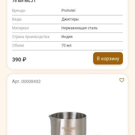
75 мл MLJ1
Бренды
Prohotel
Виды
Джиггеры
Материал
Нержавеющая сталь
Страна производства
Индия
Объем
70 мл
В корзину
390 ₽
Арт. 00008492