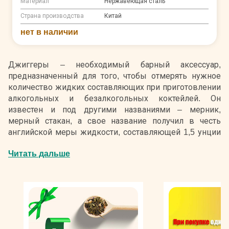
Материал
Нержавеющая сталь
Страна производства
Китай
нет в наличии
Джиггеры – необходимый барный аксессуар,
предназначенный для того, чтобы отмерять нужное
количество жидких составляющих при приготовлении
алкогольных и безалкогольных коктейлей. Он
известен и под другими названиями – мерник,
мерный стакан, а свое название получил в честь
английской меры жидкости, составляющей 1,5 унции
или приблизительно 44 мл. Популярный барный
Читать дальше
инструмент по форме напоминает песочные часы и
состоит из двух конусообразных емкостей, разных по
размеру. На внутреннюю или наружную поверхность
стаканчиков нанесены деления, благодаря которым
очень удобно отмерять нужное количество
ингредиентов. Для определения объема джиггера
используют унции и современные метрические