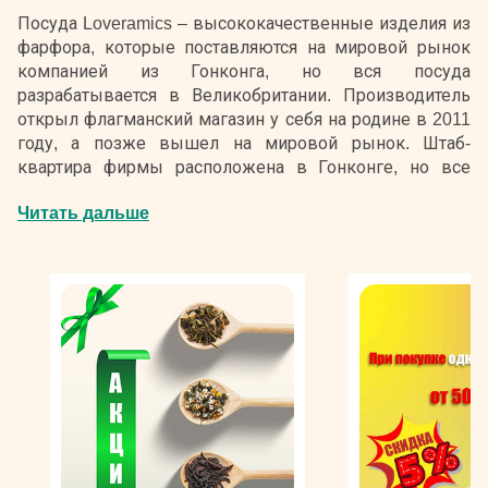
Посуда Loveramics – высококачественные изделия из
фарфора, которые поставляются на мировой рынок
компанией из Гонконга, но вся посуда
разрабатывается в Великобритании. Производитель
открыл флагманский магазин у себя на родине в 2011
году, а позже вышел на мировой рынок. Штаб-
квартира фирмы расположена в Гонконге, но все
образцы продукции разработаны в Великобритании,
Читать дальше
благодаря чему марка популярна не только в Азии, но
и в Европе. Благодаря своей универсальности, она
пользуется спросом у розничных покупателей и
профессионалов сферы HoReCa. О престижности
посуды говорит и то, что она официально
используется на мировом конкурсе бариста World Latte
Art Championship.
Название бренда произошло от сокращения
английской фразы «I love ceramics», в переводе
означающей – «Я люблю керамику». Основатель
торговой марки Уильям Ли задался целью показать