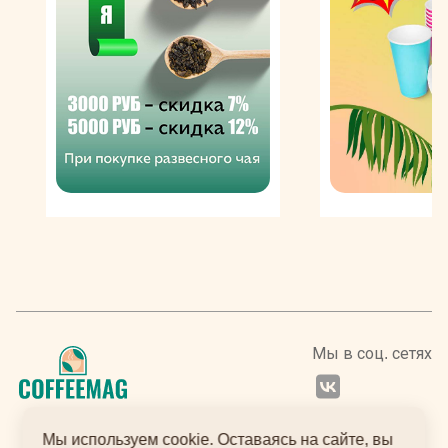
всем красоту и элегантность керамических изделий.
Посуда Лаврамикс сделана из высокопрочного
экологичного фарфора. Ее внешняя поверхность
покрыта гладкой глазурью, устойчивой к
механическим повреждениям. Чашку можно
подогреть перед использованием в микроволновой
печи – так она дольше сохранит тепло. Изделия
подходят и для холодных напитков. Размерный ряд
представлен 4 вариациями – 80, 150, 200 и 300 мл, а
палитра включает 10 цветов. Благодаря
классическому дизайну, посуда Лаврамикс будет
смотреться в любом интерьере. Изделия моются как
вручную, так и в посудомоечной машине.
Мы в соц. сетях
Мы используем cookie. Оставаясь на сайте, вы