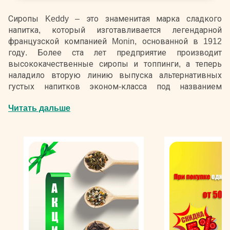
Сиропы Keddy – это знаменитая марка сладкого
напитка, который изготавливается легендарной
французской компанией Monin, основанной в 1912
году. Более ста лет предприятие производит
высококачественные сиропы и топпинги, а теперь
наладило вторую линию выпуска альтернативных
густых напитков эконом-класса под названием
Монин-Кедди. Очень быстро бренд занял лидирующие
Читать дальше
позиции на международном рынке. Однако в этом нет
ничего удивительного, девиз компании звучит, как
«La Passion de la Qualité» («Страсть к качеству»).
Они содержат только натуральные ингредиенты,
однако вместо сахара используется глюкоза, что,
однако, ничуть не умоляет высокого качества
сладкого напитка Монин-Кедди. Французский
деликатес изготавливается из экологически чистых
продуктов – фруктов, овощей, бобов и орехов – путем
прямого отжима. Все ингредиенты проходят