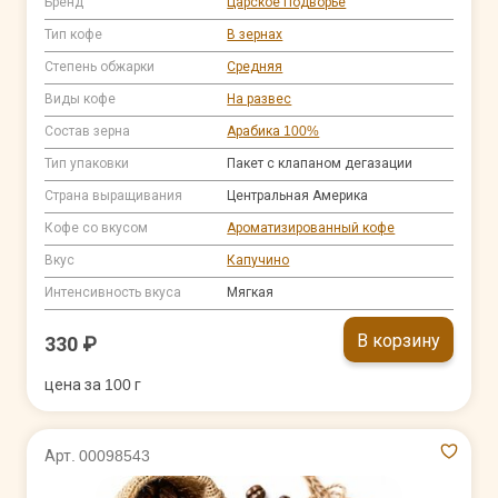
Бренд
Царское Подворье
Тип кофе
В зернах
Степень обжарки
Средняя
Виды кофе
На развес
Состав зерна
Арабика 100%
Тип упаковки
Пакет с клапаном дегазации
Страна выращивания
Центральная Америка
Кофе со вкусом
Ароматизированный кофе
Вкус
Капучино
Интенсивность вкуса
Мягкая
В корзину
330 ₽
цена за 100 г
Арт. 00098543