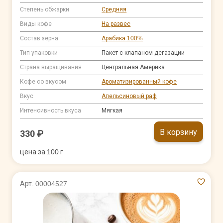
Степень обжарки
Средняя
Виды кофе
На развес
Состав зерна
Арабика 100%
Тип упаковки
Пакет с клапаном дегазации
Страна выращивания
Центральная Америка
Кофе со вкусом
Ароматизированный кофе
Вкус
Апельсиновый раф
Интенсивность вкуса
Мягкая
В корзину
330 ₽
цена за 100 г
Арт. 00004527