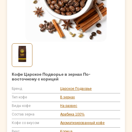
Кофе Царское Подворье в зернах По-
восточному с корицей
Бренд
Царское Подворье
Тип кофе
В зернах
Виды кофе
На развес
Состав зерна
Арабика 100%
Кофе со вкусом
Ароматизированный кофе
Вкус
Корица