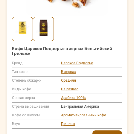
Кофе Царское Подворье в зернах Бельгийский
Грильяж
Бренд
Царское Подворье
Тип кофе
В зернах
Степень обжарки
Средняя
Виды кофе
На развес
Состав зерна
Арабика 100%
Страна выращивания
Центральная Америка
Кофе со вкусом
Ароматизированный кофе
Вкус
Грильяж