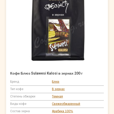
Кофе Блюз Sulawesi Kalosi в зернах 200 г
Бренд
Блюз
Тип кофе
В зернах
Степень обжарки
Темная
Виды кофе
Свежеобжаренный
Состав зерна
Арабика 100%