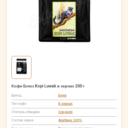
Кофе Блюз Kopi Luwak в зернах 200 г
Бренд
Блюз
Тип кофе
В зернах
Степень обжарки
Средняя
Состав зерна
Арабика 100%