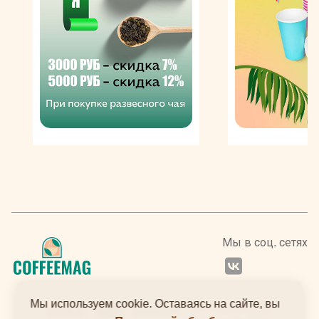
Кофе Индонезия производит особенный – с крепким
характером, насыщенным вкусом с низкой
кислотностью и непередаваемым глубоким
ароматом. Хотя по объемам производства сырья для
бодрящего напитка эта страна находится лишь на
четвертом месте в мире, но по популярности не
уступает лидерам. Арабикой засажена примерно
десятая доля площади Индонезии. При этом местные
разновидности считаются одними из лучших по
вкусовым и ароматическим качествам, если не
самыми лучшими.
Мы в соц. сетях
Мы используем cookie. Оставаясь на сайте, вы