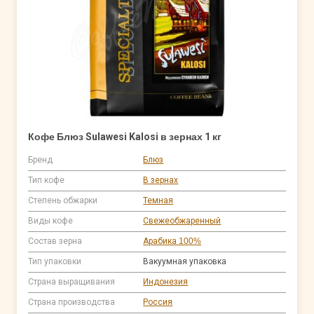
Кофе Блюз Sulawesi Kalosi в зернах 1 кг
Бренд
Блюз
Тип кофе
В зернах
Степень обжарки
Темная
Виды кофе
Свежеобжаренный
Состав зерна
Арабика 100%
Тип упаковки
Вакуумная упаковка
Страна выращивания
Индонезия
Страна производства
Россия