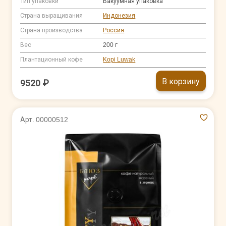
Тип упаковки
Вакуумная упаковка
Страна выращивания
Индонезия
Страна производства
Россия
Вес
200 г
Плантационный кофе
Kopi Luwak
В корзину
9520 ₽
Арт. 00000512