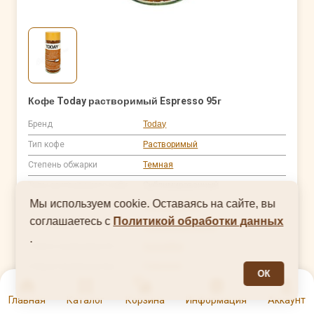
Кофе Today растворимый Espresso 95г
Бренд
Today
Тип кофе
Растворимый
Степень обжарки
Темная
Типы растворимого кофе
Сублимированный
Мы используем cookie. Оставаясь на сайте, вы
Состав зерна
Арабика 100%
соглашаетесь с
Политикой обработки данных
Тип упаковки
Стеклянная банка
.
Страна выращивания
Колумбия
Страна производства
Германия
ОК
0
нет в наличии
Главная
Каталог
Корзина
Информация
Аккаунт