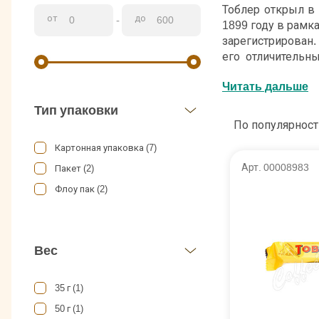
Тоблер открыл в
от
до
-
1899 году в рамк
зарегистрирован
его отличительн
рецептура и неп
Читать дальше
удлиненного бато
пожелал раскрыв
Тип упаковки
шоколадный т
По популярност
достопримечател
Картонная упаковка (7)
упаковке.
Арт. 00008983
Пакет (2)
Безупречный вк
Флоу пак (2)
ценителей. В ос
молоко, сахар и
каталоге видов д
ассортименте ма
Вес
начинкой в виде 
является швейцарс
35 г (1)
бережно хранит 
подверглись ни в
50 г (1)