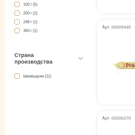
100 г (5)
200 г (2)
248 г (1)
Арт. 00009448
360 г (1)
Страна
производства
Швейцария (11)
Арт. 00006370