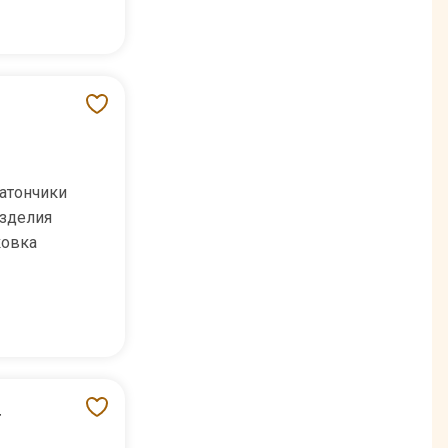
атончики
зделия
ковка
г