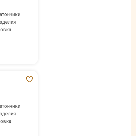
атончики
зделия
ковка
атончики
зделия
ковка