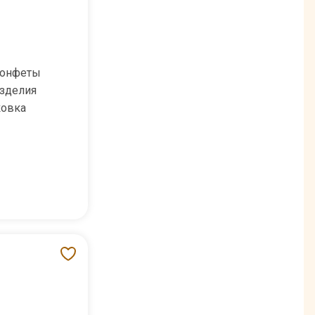
конфеты
зделия
ковка