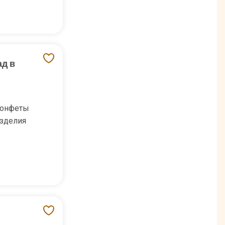
ад в
конфеты
зделия