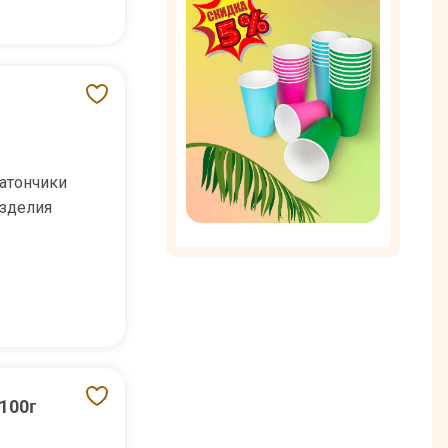
атончики
зделия
100г