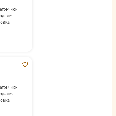
атончики
зделия
ковка
атончики
зделия
ковка