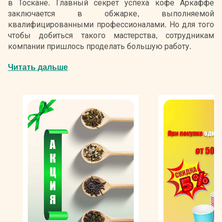
в Тоскане. Главный секрет успеха кофе Аркаффе
заключается в обжарке, выполняемой
квалифицированными профессионалами. Но для того
чтобы добиться такого мастерства, сотрудникам
компании пришлось проделать большую работу.
Итальянский кофе Arcaffe купить стало можно с 1896
Читать дальше
года. Он был впервые создан членами семейства
Мескини, владевшими бакалейной лавкой в Ливорно.
Эти предприниматели сперва торговали специями и
ликерами, а позднее в продаже у них появились и
зерна бодрящего напитка из стран Центральной
Америки.
Создавая
кофе
Arcaffe,
члены
семейства
Мескини
отдавали