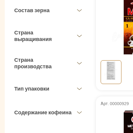
Состав зерна
Страна
автоматизированн
выращивания
кофе Me Trang не
Среди ведущих в
занимает одно и
Страна
сырья и приемле
производства
Вьетнамский к
удостаивалс
Тип упаковки
сертификатов и 
Предприятие п
исследова
Арт. 00000929
органолептическ
Содержание кофеина
Напиток изгот
прошедших тща
арабики и ро