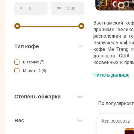
от
до
-
Вьетнамский коф
пронизан велико
расположен в го
выпускала кофей
Тип кофе
кофе Me Trang п
долларов США. 
косвенных и пря
В зернах (7)
Ме Транг, имеет
Молотый (8)
Читать дальше
территории Вьетн
супермаркетов, к
Степень обжарки
По популярност
Вес
Арт. 00000932