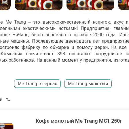
е Me Trang – это высококачественный напиток, вкус и
лепными экзотическими нотками! Предприятие, главн
роде НяЧанг, было основано в октябре 2000 года. Изн
ные машины. Последующие двенадцать лет предприятие
остроило фабрику по обжарке и помолу зерен. На все
Компания насчитывает 398 основных сотрудников 
мых работников. На данный момент у предприятия, изгот
ся девятнадцать филиалов, двадцать один дистрибьютор 
ама. Кроме всего прочего, компания владеет сетью соб
оторые сразу же пришлись по душе как туристам, так и м
Me Trang в зернах
Me Trang молотый
Предприятие по производс
кофе Me Trang самостояте
и
модернизацию оборудован
закупает современное агре
следит за улучшением каче
Кофе молотый Me Trang MC1 250г
продукции, а именно кофе М