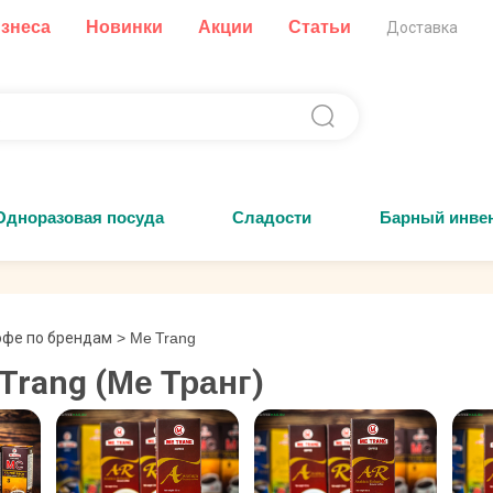
изнеса
Новинки
Акции
Статьи
Доставка
Одноразовая посуда
Сладости
Барный инве
офе по брендам
>
Me Trang
Trang (Ме Транг)