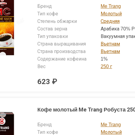
на некоторую кустарност
Бренд
Me Trang
объем выпуска готовой пр
ежедневно составля
Тип кофе
Молотый
Изготавливается кофе Ме Тр
Степень обжарки
Средняя
где находятся с
Состав зерна
Арабика 70% Р
ые линии по помолу и обжарке зерен. Процесс производ
Тип упаковки
Вакуумная упа
 сложен - им занимаются опытные специалисты.
Страна выращивания
Вьетнам
Страна производства
Вьетнам
ьетнамских кофейных брендов предприятие по производст
Содержание кофеина
1%
з первых мест благодаря разнообразию продукции, высо
мому соотношению «цена-качество».
Вес
250 г
офе Me Trang много раз
623 ₽
я престижных наград,
медалей за свое качество!
остоянно ведет научные
ния по улучшению
Кофе молотый Me Trang Робуста 250
их свойств кофе Ме Транг!
авливается из отборных,
Бренд
Me Trang
тельную проверку, зерен
бусты с использованием
Тип кофе
Молотый