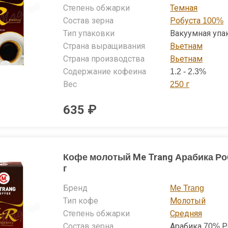
ментов, специально разработанных компанией. В целом 
Степень обжарки
Темная
ется маслянистым, сбалансированным, сладковатым, 
Состав зерна
Робуста 100%
ым вкусом, с благородной кислинкой и фруктовыми от
Тип упаковки
Вакуумная упа
а в меру терпкий, деликатный, интенсивный, с медово-цв
Страна выращивания
Вьетнам
Страна производства
Вьетнам
Содержание кофеина
1.2 - 2.3%
Вес
250 г
635 ₽
Кофе молотый Me Trang Арабика Ро
г
Бренд
Me Trang
Тип кофе
Молотый
Степень обжарки
Средняя
Состав зерна
Арабика 70% Р