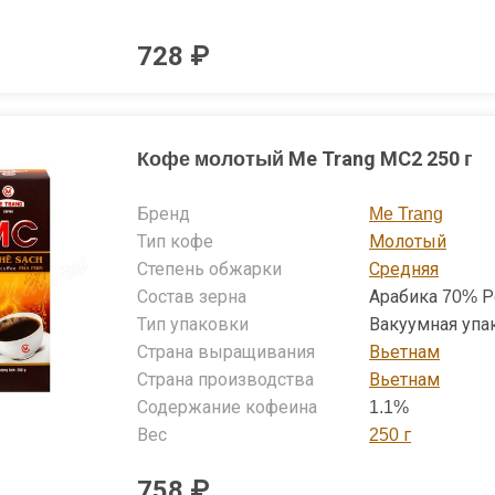
728 ₽
Кофе молотый Me Trang MC2 250 г
Бренд
Me Trang
Тип кофе
Молотый
Степень обжарки
Средняя
Состав зерна
Арабика 70% Р
Тип упаковки
Вакуумная упа
Страна выращивания
Вьетнам
Страна производства
Вьетнам
Содержание кофеина
1.1%
Вес
250 г
758 ₽