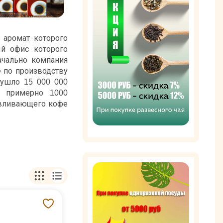
 аромат которого
ый офис которого
ачально компания
 по производству
 ушло 15 000 000
и примерно 1000
авливающего кофе
и дилеры на всей
ственных кофеен и
естным жителям.
тву вьетнамского
льно финансирует
ия на фабрике,
гаты и постоянно
ства выпускаемой
е Транг. Несмотря