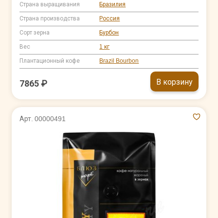
Страна выращивания
Бразилия
Страна производства
Россия
Сорт зерна
Бурбон
Вес
1 кг
Плантационный кофе
Brazil Bourbon
В корзину
7865 ₽
Арт. 00000491