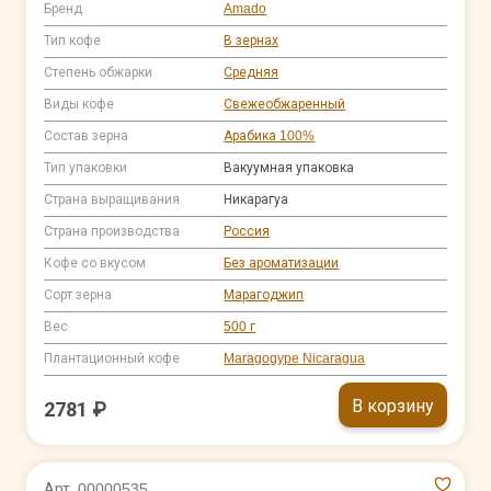
Бренд
Amado
Тип кофе
В зернах
Степень обжарки
Средняя
Виды кофе
Свежеобжаренный
Состав зерна
Арабика 100%
Тип упаковки
Вакуумная упаковка
Страна выращивания
Никарагуа
Страна производства
Россия
Кофе со вкусом
Без ароматизации
Сорт зерна
Марагоджип
Вес
500 г
Плантационный кофе
Maragogype Nicaragua
В корзину
2781 ₽
Арт. 00000535