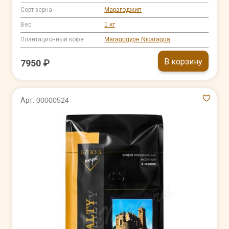
Сорт зерна
Марагоджип
Вес
1 кг
Плантационный кофе
Maragogype Nicaragua
В корзину
7950 ₽
Арт. 00000524