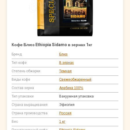
Кофе Блюз Ethiopia Sidamo в зернах 1кг
Бренд
Блюз
Тип кофе
В зернах
Степень обжарки
Темная
Виды кофе
Свежеобжаренный
Состав зерна
Арабика 100%
Тип упаковки
Вакуумная упаковка
Страна выращивания
Эфиопия
Страна производства
Россия
Вес
1 кг
Плантационный кофе
Ethiopia Sidamo