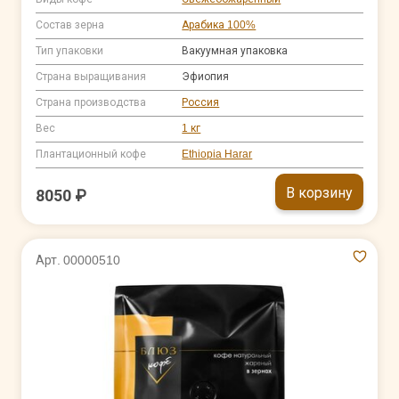
Состав зерна
Арабика 100%
Тип упаковки
Вакуумная упаковка
Страна выращивания
Эфиопия
Страна производства
Россия
Вес
1 кг
Плантационный кофе
Ethiopia Harar
В корзину
8050 ₽
Арт. 00000510