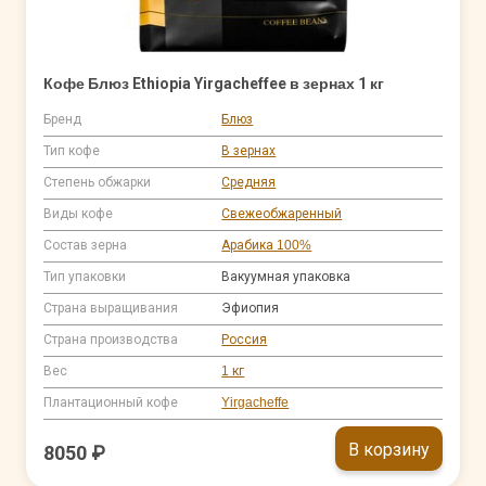
Кофе Блюз Ethiopia Yirgacheffee в зернах 1 кг
Бренд
Блюз
Тип кофе
В зернах
Степень обжарки
Средняя
Виды кофе
Свежеобжаренный
Состав зерна
Арабика 100%
Тип упаковки
Вакуумная упаковка
Страна выращивания
Эфиопия
Страна производства
Россия
Вес
1 кг
Плантационный кофе
Yirgacheffe
В корзину
8050 ₽