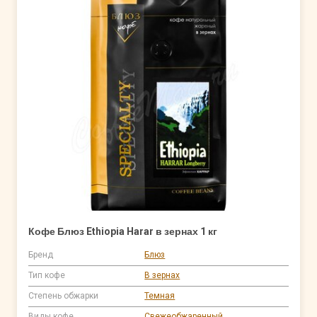
Кофе Блюз Ethiopia Harar в зернах 1 кг
Бренд
Блюз
Тип кофе
В зернах
Степень обжарки
Темная
Виды кофе
Свежеобжаренный