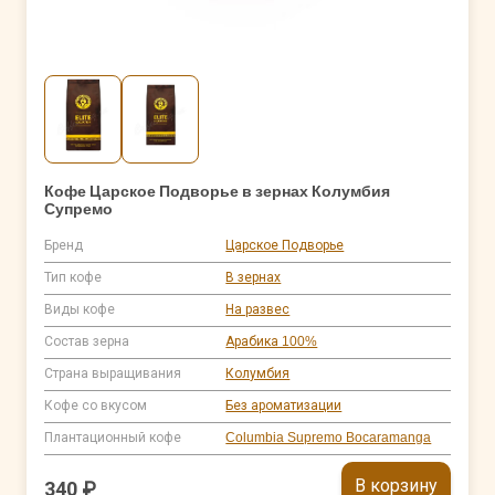
Кофе Царское Подворье в зернах Колумбия
Супремо
Бренд
Царское Подворье
Тип кофе
В зернах
Виды кофе
На развес
Состав зерна
Арабика 100%
Страна выращивания
Колумбия
Кофе со вкусом
Без ароматизации
Плантационный кофе
Columbia Supremo Bocaramanga
В корзину
340 ₽