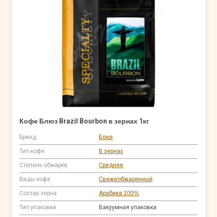
Кофе Блюз Brazil Bourbon в зернах 1кг
Бренд
Блюз
Тип кофе
В зернах
Степень обжарки
Средняя
Виды кофе
Свежеобжаренный
Состав зерна
Арабика 100%
Тип упаковки
Вакуумная упаковка