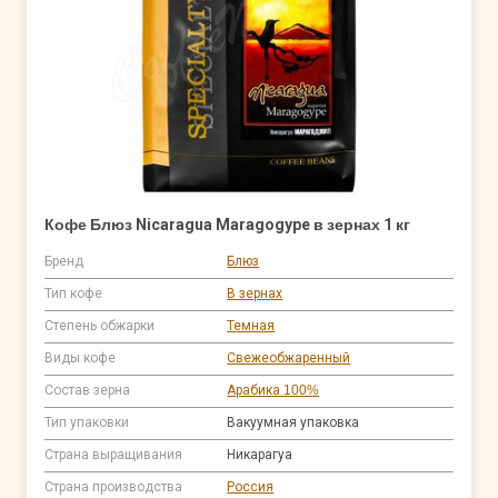
Кофе Блюз Nicaragua Maragogype в зернах 1 кг
Бренд
Блюз
Тип кофе
В зернах
Степень обжарки
Темная
Виды кофе
Свежеобжаренный
Состав зерна
Арабика 100%
Тип упаковки
Вакуумная упаковка
Страна выращивания
Никарагуа
Страна производства
Россия