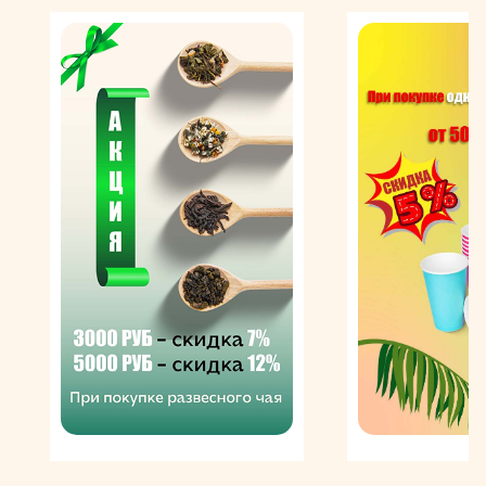
Рецептура шоколадных батончиков Марс была
разработана в 30-е годы XX века кондитером
Форрестом Марсом, который и дал впоследствии
свое имя новой торговой марке. Сегодня эти десерты
производятся на базе оригинальной рецептуры,
которая претерпела совсем незначительные
изменения. Композиция лакомства включает в себя
три обязательных компонента: коричневую нугу и
мягкую карамель в качестве начинки и глазурь из
молочного шоколада. Впоследствии специалистами
компании были придуманы рецепты других
известных батончиков с добавлением арахиса,
фундука, печенья, мякоти кокоса и др. Одними из
главных достоинств шоколадных батончиков Mars,
благодаря которым они быстро приобрели
популярность, являются удобная форма, небольшой
вес и практичная упаковка. Толстый слой глазури
обеспечивает сохранность мягкой начинки и делает
вкус лакомства просто восхитительным.