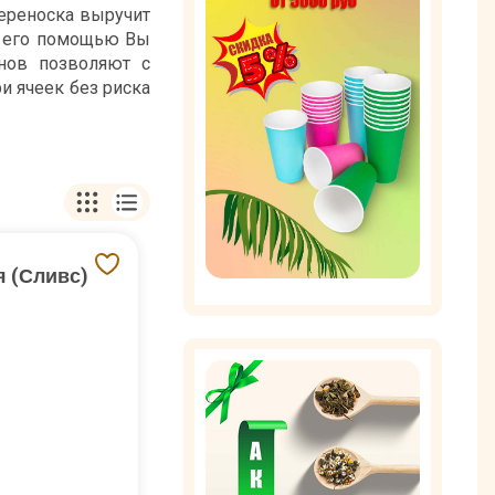
ереноска выручит
 С его помощью Вы
нов позволяют с
и ячеек без риска
ребления кофе или
воздействовать на
я (Сливс)