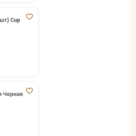
0шт) Cup
я Черная