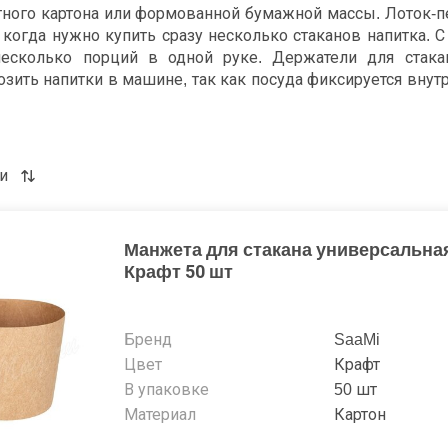
тного картона или формованной бумажной массы. Лоток-п
, когда нужно купить сразу несколько стаканов напитка.
несколько порций в одной руке. Держатели для стака
зить напитки в машине, так как посуда фиксируется внутр
ого, лоток защищает поверхность мебели в процессе упот
тому аксессуару напиток не прольется на стол и не будет 
высокой температурой.
и
Манжета для стакана универсальна
Крафт 50 шт
Бренд
SaaMi
Цвет
Крафт
В упаковке
50 шт
Материал
Картон