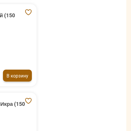
й (150
В корзину
Икра (150