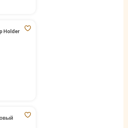
p Holder
товый