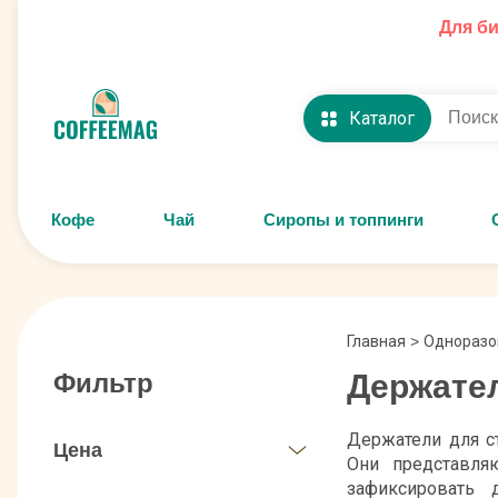
Для б
Каталог
Кофе
Чай
Сиропы и топпинги
Главная
>
Одноразо
Держател
Фильтр
Держатели для с
Цена
Они представля
зафиксировать 