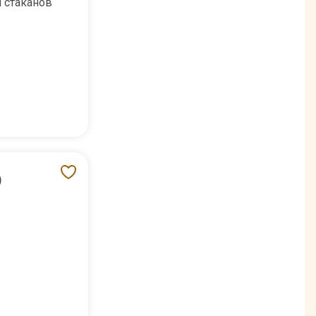
 стаканов
)