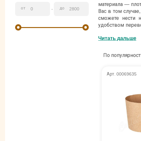
материала — пло
от
до
-
Вас в том случае
сможете нести 
удобством перево
выпасть. Кроме т
Читать дальше
чая. Благодаря э
его поверхность 
По популярност
Арт. 00069635