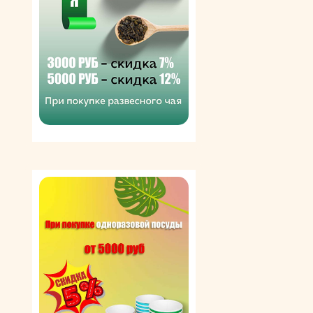
сырья и готовой продукции. Однако в основе
создания Пасты Зара по-прежнему лежат
многовековые итальянские традиции. Макаронные
изделия с классическим вкусом продаются сегодня в
80 странах мира. В Россию они поставляются с 1995
года и пользуются неизменным спросом у
потребителей. Их можно использовать для создания
гарниров и самостоятельных блюд, добавлять в супы,
салаты, запеканки и т. п.