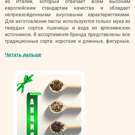
из Италии, который отвечает всем высоким
европейским стандартам качества и обладает
непревзойденными вкусовыми характеристиками.
Для изготовления пасты используются только мука из
твердых сортов пшеницы и вода из артезианских
источников. В ассортименте бренда представлены все
традиционные сорта: короткие и длинные, фигурные,
мелкие — для супов и крупные, предназначенные для
фарширования и запекания. Макаронные изделия
Читать дальше
Паста Зара фасуются в практичные пакеты из
прочного полиэтилена. Средняя часть у упаковок
прозрачная, что позволяет разглядеть продукт внутри.
Производством брендовых макаронных изделий
Pasta Zara занимается одноименная компания,
основанная семьей Браганьоло еще в конце XIX века.
Сегодня ей принадлежат заводы в провинциях Венето
и Фриули-Венеция-Джулия, которые являются одними
из самых современных предприятий Италии. Они
оборудованы по последнему слову техники и имеют
собственные лаборатории по проверке качества