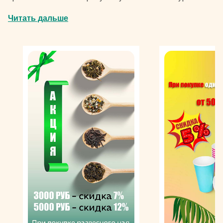
ингредиенты.
Читать дальше
Популярность топпингов Монин во всем мире
объясняется в том числе широким ассортиментом.
Вариации представлены несколькими видами
шоколадных вкусов. Также в продаже Вы найдете
продукт с ароматом карамели. Изготовление
подразумевает использование подсластителя,
очищенной родниковой воды, какао-бобов и других
компонентов, поэтому в букете нет ничего лишнего.
Каждое лакомство имеет густую консистенцию и
гармоничный вкусоаромат с выразительной, но не
приторной сладостью. Дополняют ее ноты темного
или молочного шоколада, разбавленные нюансами
пряностей или сливок.
Топпинги Monin рекомендуется использовать для
украшения выпечки, фруктовых салатов, пудингов.
Стоит отметить, что добавки широко применяются
профессионалами и любителями. Эти ароматные