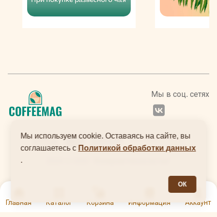
продукты прекрасно держат форму и способны
преобразить вкус любого блюда. Также они подойдут
для приготовления классических коктейлей и станут
оригинальными элементами слоистых миксов.
Благодаря удобной упаковке (пластиковой тубе с
дозатором) топпинг Монин удобен в эксплуатации.
Длительный срок хранения обеспечивает
естественный консервант — сахар, ведь в составе
присутствуют только органические ингредиенты.
Мы в соц. сетях
Мы используем cookie. Оставаясь на сайте, вы
соглашаетесь с
Политикой обработки данных
.
2024 © ООО "Интернеттехнологии"
ОК
0
Главная
Каталог
Корзина
Информация
Аккаунт