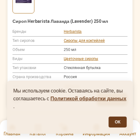
Сироп Herbarista Лаванда (Lavender) 250 мл
Бренды
Herbarista
Тип сиропов
Сиропы для коктейлей
Объем
250 мл
Виды
Цветочные сиропы
Тип упаковки
Стеклянная бутылка
Страна производства
Россия
Вкус
Лаванда
Мы используем cookie. Оставаясь на сайте, вы
соглашаетесь с
Политикой обработки данных
В корзину
487 ₽
.
ОК
Арт. 00007768
0
Главная
Каталог
Корзина
Информация
Аккаунт