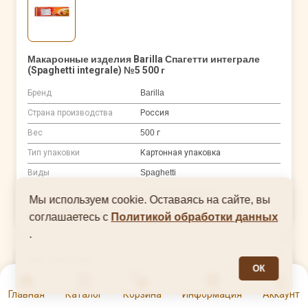
Макаронные изделия Barilla Спагетти интеграле
(Spaghetti integrale) №5 500 г
Бренд
Barilla
Страна производства
Россия
Вес
500 г
Тип упаковки
Картонная упаковка
Виды
Spaghetti
Тип
Длинные макароны
Мы используем cookie. Оставаясь на сайте, вы
нет в наличии
соглашаетесь с
Политикой обработки данных
.
Арт. 00011188
ОК
0
Главная
Каталог
Корзина
Информация
Аккаунт