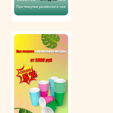
Первые лимонады делали на основе натуральных
плодовых сиропов, однако производство обходилось
дорого, и начался поиск альтернативных рецептов. На
основе синтезированной лимонной кислоты был
создан «Превосходный игристый лимонный
имбирный эль», ставший первой официально
зарегистрированной торговой маркой
безалкогольных напитков.
Интересно! В нашей стране лимонад появился
благодаря Петру I, который активно внедрял
достижения европейских ученых и инженеров.
Напиток обрел популярность при дворе, среди
купцов и представителей других сословий.
Причем делали его не только из лимонов,
которые еще были диковинкой, – чаще всего в
качестве плодового компонента выступали
ягоды.