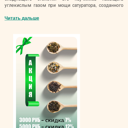
углекислым газом при мощи сатуратора, созданного
ученым Джоном Пристли в 1767 году.
Читать дальше
Исторический факт! Существует легенда, что
первый лимонад изобрел виночерпий короля
Людовика I. Слуга должен был подать вино, но
по ошибке зачерпнул из бочки с соком. По пути к
королевскому столу он заметил свою
оплошность и разбавил сок минеральной водой,
хотя уже мысленно попрощался с должностью.
Однако правитель и его окружение оценили
напиток, который вскоре стал популярным
среди местных аристократов.