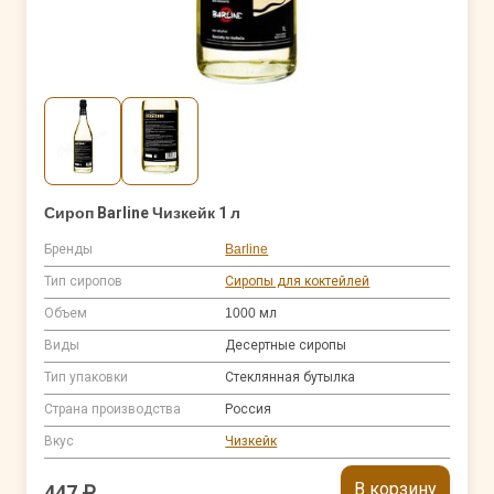
Сироп Barline Чизкейк 1 л
Бренды
Barline
Тип сиропов
Сиропы для коктейлей
Объем
1000 мл
Виды
Десертные сиропы
Тип упаковки
Стеклянная бутылка
Страна производства
Россия
Вкус
Чизкейк
В корзину
447 ₽