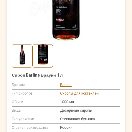
Сироп Barline Брауни 1 л
Бренды
Barline
Тип сиропов
Сиропы для коктейлей
Объем
1000 мл
Виды
Десертные сиропы
Тип упаковки
Стеклянная бутылка
Страна производства
Россия