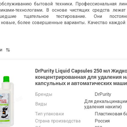
обслуживанию бытовой техники. Профессиональная лин
иками-технологами. В основе чистящих средств лежат
едшие тщательное тестирование. Они постоян
 новые, более совершенные варианты. Качество каждой 
яется.
да Доктор Пюрити Ру включает в себя специальные соста
остатков кофе и молока, отложений кальция и других след
и
аксессуары. Средства выпускаются в виде жидкостей, п
помощью можно регулярно осуществлять максимально каче
ыми кофемашинами и капучинаторами. Продукция DrPur
DrPurity Liquid Capsules 250 мл Жидк
рудование в рабочем состоянии и увеличивает срок его
концентрированная для удаления н
асны для человека, имеют все соответствующие станд
капсульных и автоматических маш
аемых напитков. Они экономно расходуются и отличаются 
Бренды
DrPurity
Для декальцинации
Виды
удаления накипи)
Тип упаковки
Пластиковая б
Страна производства
Россия