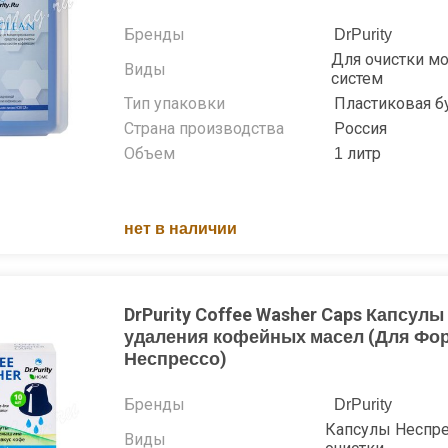
Бренды
DrPurity
Для очистки м
Виды
систем
Тип упаковки
Пластиковая б
Страна производства
Россия
Объем
1 литр
нет в наличии
DrPurity Coffee Washer Caps Капсулы
удаления кофейных масел (Для Фо
Неспрессо)
Бренды
DrPurity
Капсулы Неспре
Виды