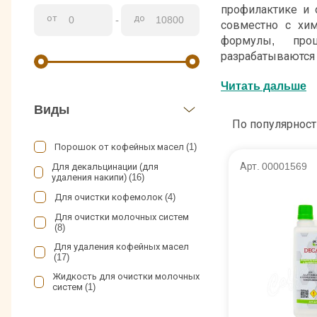
профилактике и 
от
до
-
совместно с хим
формулы, прош
разрабатываются
тщательно провер
Читать дальше
Ассортимент брен
Виды
кофейных масел, 
По популярност
также различные 
Порошок от кофейных масел (1)
и капсул. С их 
профессиональн
Арт. 00001569
Для декальцинации (для
удаления накипи) (16)
поддерживать обо
абсолютно безоп
Для очистки кофемолок (4)
вкус приготавлив
Для очистки молочных систем
(8)
Для удаления кофейных масел
(17)
Жидкость для очистки молочных
систем (1)
Заглушки (1)