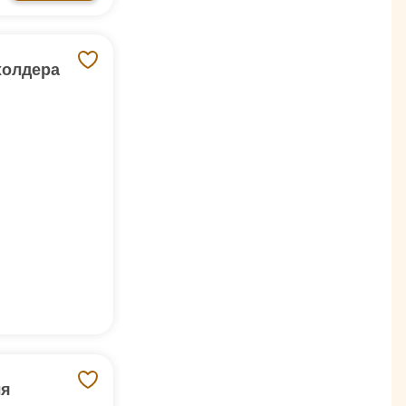
 холдера
ля