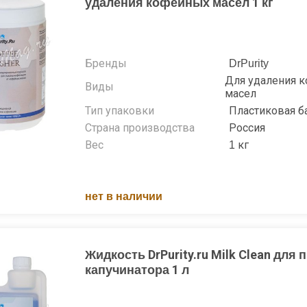
удаления кофейных масел 1 кг
Бренды
DrPurity
Для удаления 
Виды
масел
Тип упаковки
Пластиковая б
Страна производства
Россия
Вес
1 кг
нет в наличии
Жидкость DrPurity.ru Milk Clean для
капучинатора 1 л