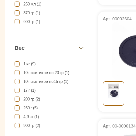
250 мл (1)
370 гр (1)
Арт. 00002604
900 гр (1)
Вес
1 кг (9)
10 пакетиков по 20 гр (1)
10 пакетиков по15 гр (1)
17 г (1)
200 гр (2)
250 г (5)
4,9 кг (1)
900 гр (2)
Арт. 00-0000134
Таблетки (100 шт по 1 гр) (2)