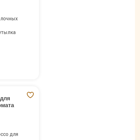
олочных
утылка
 для
рмата
ссо для