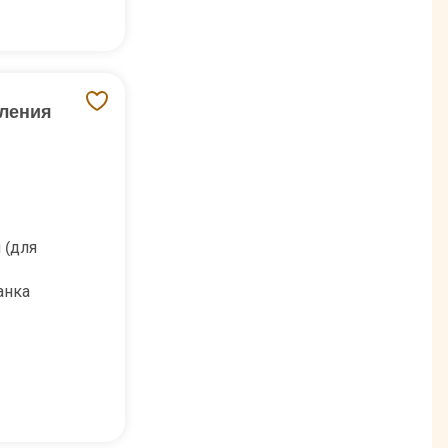
аления
 (для
анка