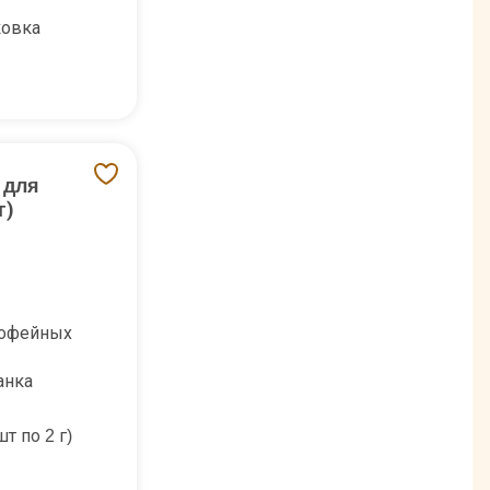
ковка
s для
г)
кофейных
анка
т по 2 г)