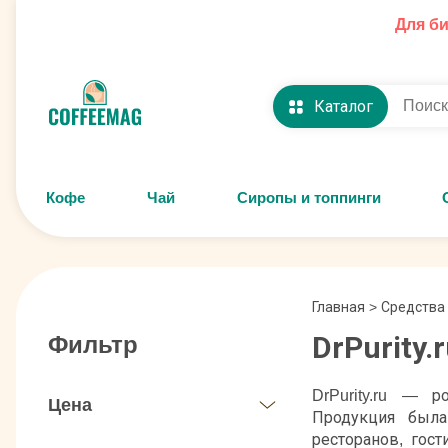
Для б
Каталог
Кофе
Чай
Сиропы и топпинги
Главная
>
Средства
DrPurity.
Фильтр
DrPurity.ru — 
Цена
Продукция была
ресторанов, гос