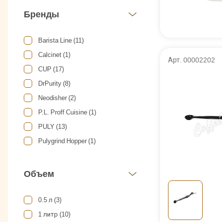
Капсулы Неспрессо для очистки
Бренды
(1)
Очистители и обезжирователи
(1)
Barista Line (11)
Тряпочки для чистки (8)
Calcinet (1)
Арт. 00002202
Универсальные средство для
CUP (17)
поверхностей (1)
DrPurity (8)
Щетки для чистки (9)
Neodisher (2)
P.L. Proff Cuisine (1)
PULY (13)
Pulygrind Hopper (1)
Urnex (1)
WMF (3)
Объем
Чистое море (7)
0.5 л (3)
1 литр (10)