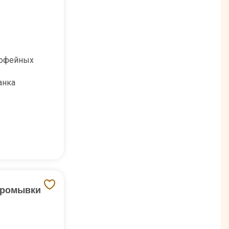
кофейных
анка
 промывки