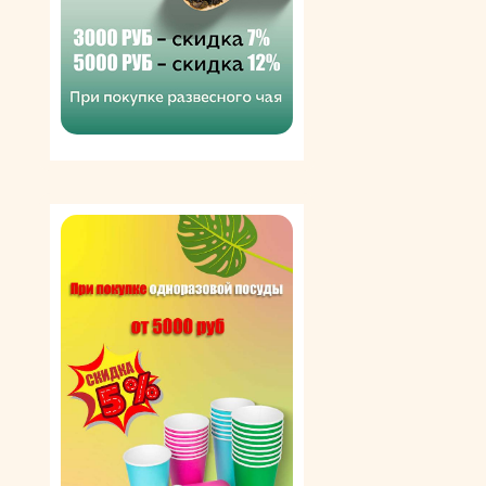
сохнут более суток при достаточно низких
температурах. Ассортимент бренда разнообразен –
здесь и классические виды длинной пасты, и мелкие
макароны для заправки первых блюд, и вариации из
цельнозерновой муки. Благодаря особенностям
состава и способа изготовления, макароны Luciana
Mosconi лучше всего подходят для подачи с
различными соусами, так как имеют шероховатую
поверхность. Удивите родных и близких вкусными и
полезными блюдами традиционной итальянской
кухни, не выходя из дома!