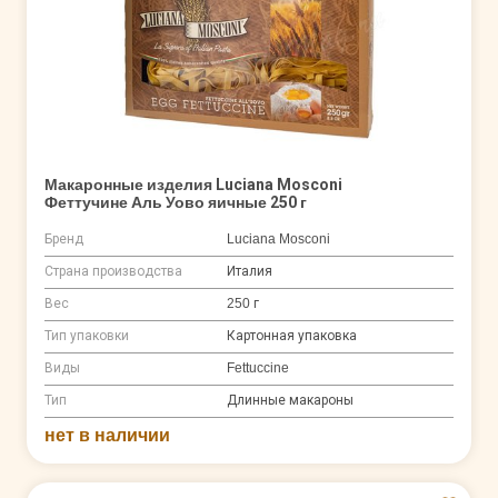
Макаронные изделия Luciana Mosconi
Феттучине Аль Уово яичные 250 г
Бренд
Luciana Mosconi
Страна производства
Италия
Вес
250 г
Тип упаковки
Картонная упаковка
Виды
Fettuccine
Тип
Длинные макароны
нет в наличии