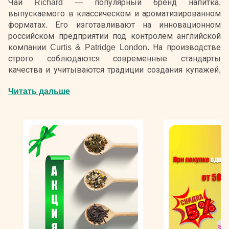
Чай Richard — популярный бренд напитка,
выпускаемого в классическом и ароматизированном
форматах. Его изготавливают на инновационном
российском предприятии под контролем английской
компании Curtis & Patridge London. На производстве
строго соблюдаются современные стандарты
качества и учитываются традиции создания купажей,
характерные для Великобритании, которая славится
Читать дальше
самобытной чайной культурой. В роли сырья для
продукции применяются отборные цельные листики с
высокогорных плантаций Кении, острова Цейлон,
Индии, обрабатываемые по методам полной и
частичной ферментации.
Недорогой и ароматный чай Ричард — бестселлер на
отечественном рынке. Он представлен черными и
зелеными сортами, предлагаемыми в чистом виде и в
дополнении душистых добавок природного
происхождения: цитрусовых, мелиссы, жасмина,
садовых фруктов и ягод. Напитки доступны для
приобретения в рассыпном формате, идеальном для