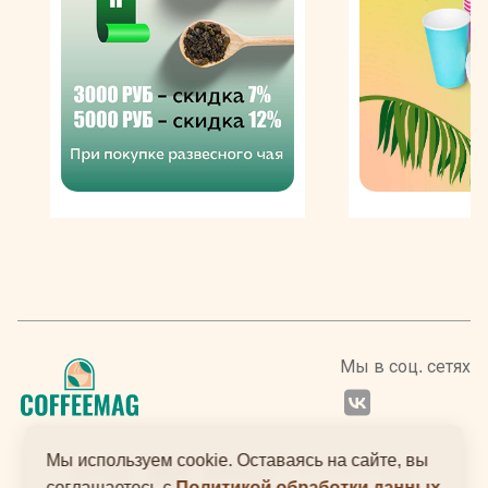
приготовления в чайнике, и удобном пакетированном
виде. Упаковки разного объема изготавливают из
плотного картона, также выпускаются оригинальные
подарочные наборы (в том числе ассорти-сеты) в
разных вариантах дизайнерского оформления. Это
универсальные презенты для близких, коллег и
друзей.
Мы в соц. сетях
Мы используем cookie. Оставаясь на сайте, вы
соглашаетесь с
Политикой обработки данных