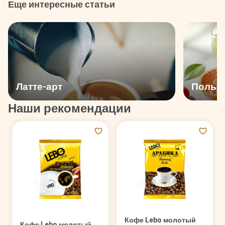
Еще интересные статьи
Латте-арт
Польза
Наши рекомендации
Кофе Lebo молотый
Кофе Lebo молотый