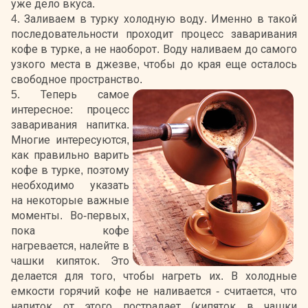
уже дело вкуса.
4. Заливаем в турку холодную воду. Именно в такой
последовательности проходит процесс заваривания
кофе в турке, а не наоборот. Воду наливаем до самого
узкого места в джезве, чтобы до края еще осталось
свободное пространство.
5. Теперь самое
интересное: процесс
заваривания напитка.
Многие интересуются,
как правильно варить
кофе в турке, поэтому
необходимо указать
на некоторые важные
моменты. Во-первых,
пока кофе
нагревается, налейте в
чашки кипяток. Это
делается для того, чтобы нагреть их. В холодные
емкости горячий кофе не наливается - считается, что
напиток от этого пострадает (кипяток в чашки