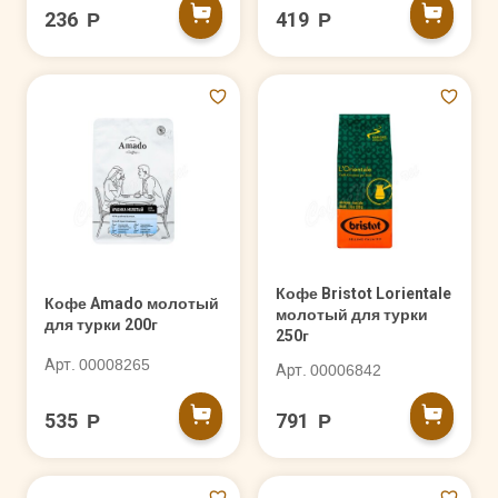
236 Р
419 Р
Кофе Bristot Lorientale
Кофе Amado молотый
молотый для турки
для турки 200г
250г
Арт. 00008265
Арт. 00006842
535 Р
791 Р