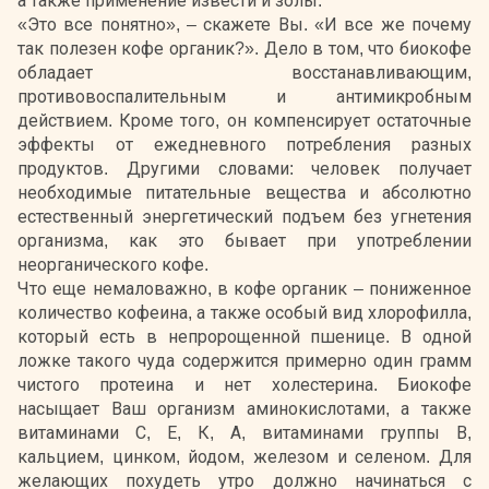
а также применение извести и золы.
«Это все понятно», – скажете Вы. «И все же почему
так полезен кофе органик?». Дело в том, что биокофе
обладает восстанавливающим,
противовоспалительным и антимикробным
действием. Кроме того, он компенсирует остаточные
эффекты от ежедневного потребления разных
продуктов. Другими словами: человек получает
необходимые питательные вещества и абсолютно
естественный энергетический подъем без угнетения
организма, как это бывает при употреблении
неорганического кофе.
Что еще немаловажно, в кофе органик – пониженное
количество кофеина, а также особый вид хлорофилла,
который есть в непророщенной пшенице. В одной
ложке такого чуда содержится примерно один грамм
чистого протеина и нет холестерина. Биокофе
насыщает Ваш организм аминокислотами, а также
витаминами С, Е, К, А, витаминами группы В,
кальцием, цинком, йодом, железом и селеном. Для
желающих похудеть утро должно начинаться с