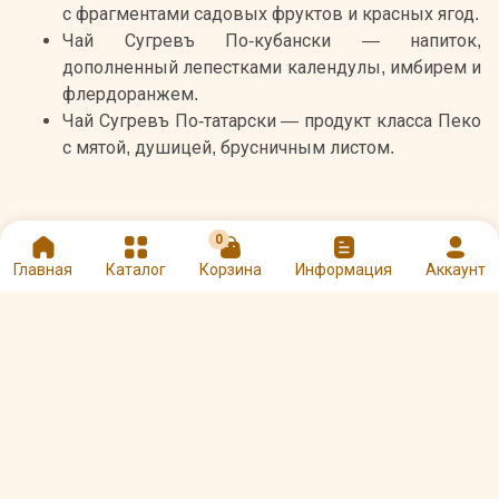
с фрагментами садовых фруктов и красных ягод.
Чай Сугревъ По-кубански — напиток,
дополненный лепестками календулы, имбирем и
флердоранжем.
Чай Сугревъ По-татарски — продукт класса Пеко
с мятой, душицей, брусничным листом.
0
Главная
Каталог
Корзина
Информация
Аккаунт
Общий размер набора (мм): 150 х 150 х 65
Не содержит ГМО, ароматизаторов, вкусовых
добавок. Полностью натуральный продукт
Состав
: черный чай, листики мяты, ягоды
можжевельника, облепихи, клюквы, вишни,
шиповника, шелковицы, листья мяты и брусники,
лепестки цветков апельсина и календулы, корень
имбиря, душица, кусочки лесной груши, малины и др.