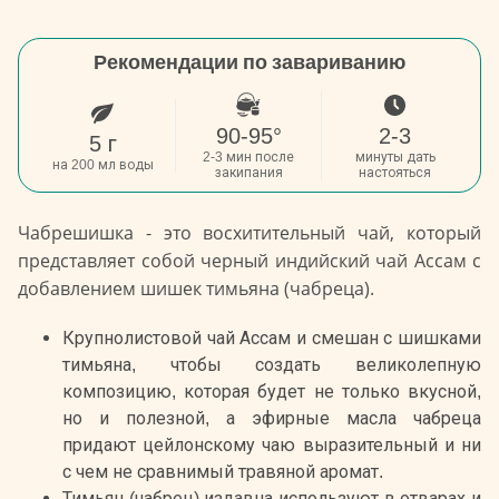
Рекомендации по завариванию
90-95°
2-3
5 г
2-3 мин после
минуты дать
на 200 мл воды
закипания
настояться
Чабрешишка - это восхитительный чай, который
представляет собой черный индийский чай Ассам с
добавлением шишек тимьяна (чабреца).
Крупнолистовой чай Ассам и смешан с шишками
тимьяна, чтобы создать великолепную
композицию, которая будет не только вкусной,
но и полезной, а эфирные масла чабреца
придают цейлонскому чаю выразительный и ни
с чем не сравнимый травяной аромат.
Тимьян (чабрец) издавна используют в отварах и