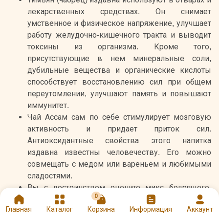
лекарственных средствах. Он снимает
умственное и физическое напряжение, улучшает
работу желудочно-кишечного тракта и выводит
токсины из организма. Кроме того,
присутствующие в нем минеральные соли,
дубильные вещества и органические кислоты
способствует восстановлению сил при общем
переутомлении, улучшают память и повышают
иммунитет.
Чай Ассам сам по себе стимулирует мозговую
активность и придает приток сил.
Антиоксидантные свойства этого напитка
издавна известны человечеству. Его можно
совмещать с медом или вареньем и любимыми
сладостями.
Вы с достоинством оцените микс бодрящего,
0
согревающего чая и богатого витаминами
Главная
Каталог
Корзина
Информация
Аккаунт
чабреца.