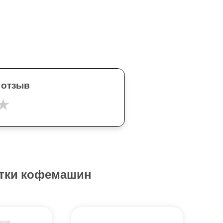
 отзыв
★
стки кофемашин