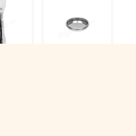
чистки
Classix Pro Blind Filter
58 mm Слепой
фильтр для чистки
ия P.L.
кофемашин (00323)
e
Арт. 00008702
ии
нет в наличии