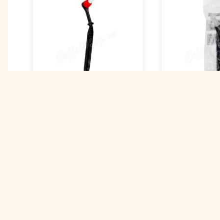
Щетка для 
Щетка для чистки
кофейного
кофемашины (CA-
оборудован
020)
Proff Cuisin
Арт. 00001374
Арт. 00004889
нет в наличии
нет в налич