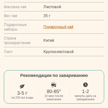
Фасовка чая
Листовой
Вес чая
35 г
Подарочные
Подарочный чай
наборы
Страна
Китай
произрастания
Лист
Крупнолистовой
Рекомендации по завариванию
80-85°
1-2
3-5 г
10 мин после
минуты дать на
на 250 мл воды
закипания
заваривание