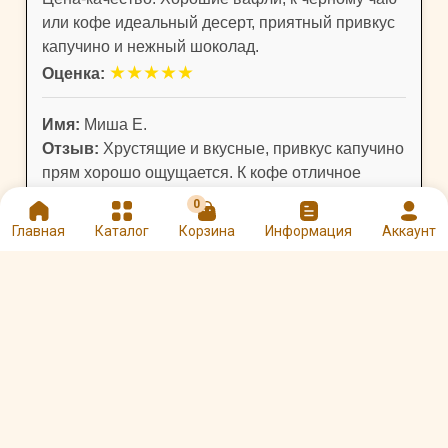
или кофе идеальный десерт, приятный привкус
капучино и нежный шоколад.
★
★
★
★
★
Оценка:
Имя:
Миша Е.
Отзыв:
Хрустящие и вкусные, привкус капучино
прям хорошо ощущается. К кофе отличное
дополнение вместо сахара.
0
★
★
★
★
★
Оценка:
Главная
Каталог
Корзина
Информация
Аккаунт
Оцените и напишите отзыв
★
★
★
★
★