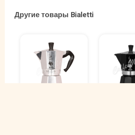
Другие товары Bialetti
Гейзерная
Гейзерная
кофеварка B
кофеварка Bialetti
"Mokka Expr
"Moka Express" 6
черная 6 п
порций (240 мл)
мл