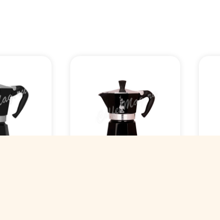
Гейзерная
Ге
ialetti
кофеварка Bialetti
коф
esso"
"Moka Express"
Ra
орций 240
черная 3 порций 120
зе
мл