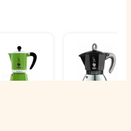
Гейзерная
йзерная
кофеварка Bialetti
еварка Bialetti
Moka Induction
inbow на 6 порций,
черная 2 порции
леная (4973/NP)
(6932)