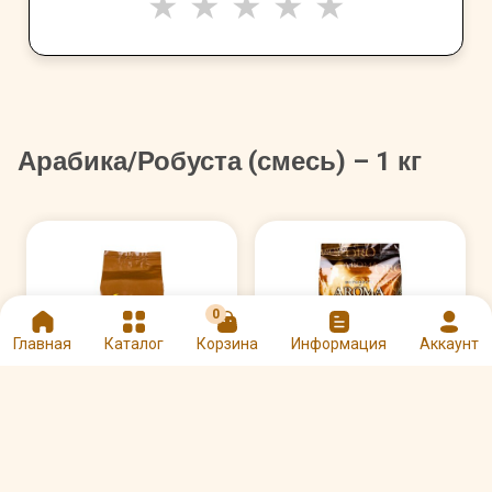
★
★
★
★
★
Арабика/Робуста (смесь) – 1 кг
0
Главная
Каталог
Корзина
Информация
Аккаунт
Кофе Pellini Aroma Oro
Кофе Hausbrandt в
Gusto Intenso в зернах
зернах Superbar 1 кг
1 кг