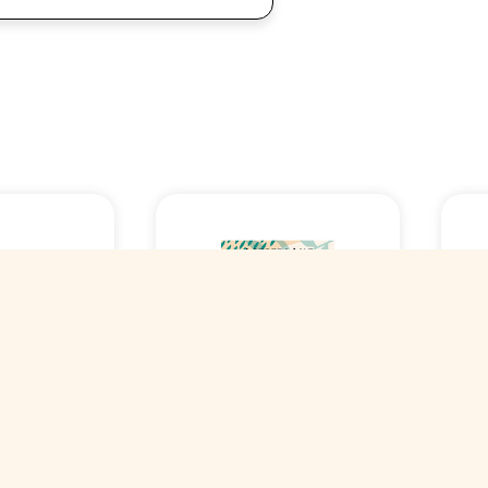
ark
Конфеты Mark
Ко