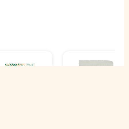
Драже Mark Sevouni
нфеты Mark
Salted Almonds in