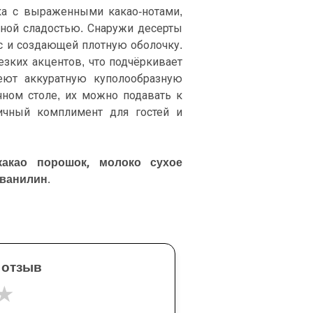
нка с выраженными какао-нотами,
нной сладостью. Снаружи десерты
 и создающей плотную оболочку.
езких акцентов, что подчёркивает
еют аккуратную куполообразную
чном столе, их можно подавать к
ичный комплимент для гостей и
 какао порошок, молоко сухое
 ванилин.
 отзыв
★