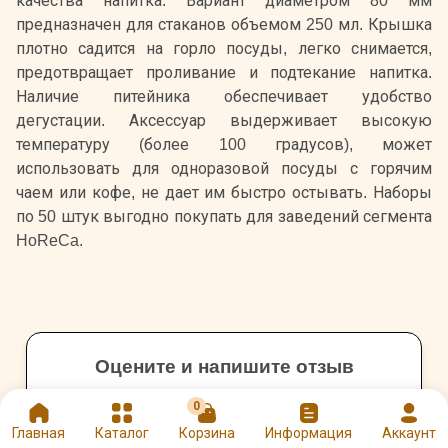
качества напитка. Вариант диаметром 80 мм
предназначен для стаканов объемом 250 мл. Крышка
плотно садится на горло посуды, легко снимается,
предотвращает проливание и подтекание напитка.
Наличие питейника обеспечивает удобство
дегустации. Аксессуар выдерживает высокую
температуру (более 100 градусов), может
использовать для одноразовой посуды с горячим
чаем или кофе, не дает им быстро остывать. Наборы
по 50 штук выгодно покупать для заведений сегмента
HoReCa.
Оцените и напишите отзыв
★
★
★
★
★
0
Главная
Каталог
Корзина
Информация
Аккаунт