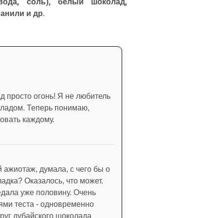
вода, соль), белый шоколад,
анили и др.
 просто огонь! Я не любитель
оладом. Теперь понимаю,
овать каждому.
 ажиотаж, думала, с чего бы о
адка? Оказалось, что может.
едала уже половину. Очень
ями теста - одновременно
круг дубайского шоколада