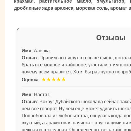
крахмал, растительное масло, эмульгатор, 
дробленые ядра арахиса, морская соль, аромат в
Отзывы
Имя:
Аленка
Отзыв:
Правильно пишут в отзыве выше, шоколад
брать все модное и хайповое, угостили этим шок
почему всем нравится. Хотя бы раз нужно попроб
★
★
★
★
★
Оценка:
Имя:
Настя Г.
Отзыв:
Вокруг Дубайского шоколада сейчас такой
нем все говорят. Ну чем еще может удивить шокол
Попробовала из любопытства, очнулась когда до
вкусный, а арахисовая начинка с хрустящими нит
нежная и текстурная. Определенно, весь хайп во