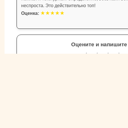
неспроста. Это действительно топ!
★
★
★
★
★
Оценка:
Оцените и напишите
★
★
★
★
Другие товары Пушкинская Шок