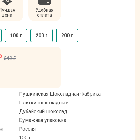
Лучшая
Удобная
цена
оплата
100 г
200 г
200 г
₽
642 ₽
Пушкинская Шоколадная Фабрика
Плитки шоколадные
Дубайский шоколад
Бумажная упаковка
ва
Россия
100 г