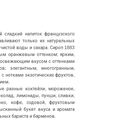
 сладкий напиток французского
авливают только из натуральных
чистой воды и сахара. Сироп 1883
ным оранжевым оттенком; ярким,
 освежающим вкусом с оттенками
ов; элегантным, многогранным,
с нотками экзотических фруктов,
ием.
е разные коктейли, мороженое,
околад, лимонады, пунши, сливки,
око, кофе, содовой, фруктовым
зысканный букет вкуса и аромата
ьных бариста и барменов.