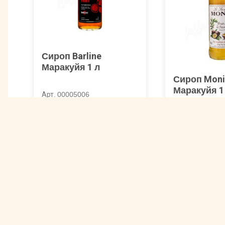
Сироп Barline
Маракуйя 1 л
Сироп Moni
Маракуйя 1
Арт. 00005006
Арт. 00002060
447 ₽
932 ₽
Другие товары 1883 Maison Routi