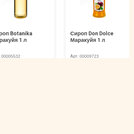
роп Botanika
Сироп Don Dolce
ракуйя 1 л
Маракуйя 1 л
. 00005532
Арт. 00009723
25 ₽
492 ₽