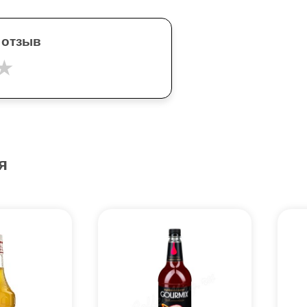
 отзыв
★
я