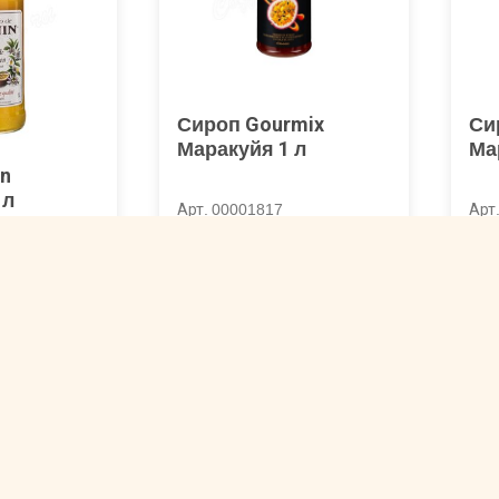
Сироп Gourmix
Си
Маракуйя 1 л
Ма
n
 л
Арт. 00001817
Арт
719 ₽
5
n