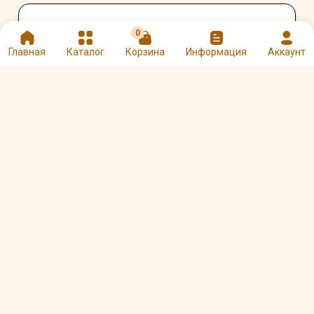
Оцените и напишите отзыв
0
★
★
★
★
★
Главная
Каталог
Корзина
Информация
Аккаунт
Другие товары Стаканы для чая и
кофе