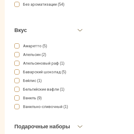
Нидерланды (12)
Today (13)
Без ароматизации (54)
Эфиопия (36)
Польша (13)
Turquino (3)
Южная Америка (3)
Россия (432)
Vergnano (13)
Ямайка (15)
Вкус
Руанда (5)
Zicaffe (1)
Турция (8)
Блюз (87)
Амаретто (5)
Франция (26)
Царское Подворье (32)
Апельсин (2)
Швейцария (14)
Черная карта (6)
Апельсиновый раф (1)
Швеция (19)
Баварский шоколад (5)
Бейлис (1)
Бельгийские вафли (1)
Ваниль (9)
Ванильно-сливочный (1)
Венские вафли (2)
Вишня (2)
Подарочные наборы
Грильяж (3)