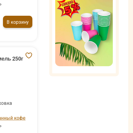
ь
В корзину
мель 250г
ковка
анный кофе
ь