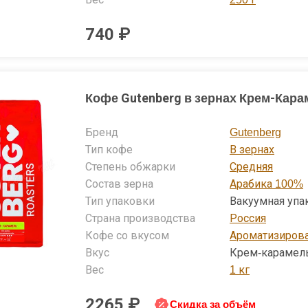
740 ₽
Кофе Gutenberg в зернах Крем-Карам
Бренд
Gutenberg
Тип кофе
В зернах
Степень обжарки
Средняя
Состав зерна
Арабика 100%
Тип упаковки
Вакуумная упа
Страна производства
Россия
Кофе со вкусом
Ароматизиров
Вкус
Крем-карамел
Вес
1 кг
2265 ₽
Скидка за объём