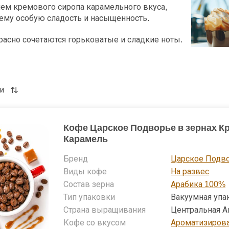
ем кремового сиропа карамельного вкуса,
ему особую сладость и насыщенность.
расно сочетаются горьковатые и сладкие ноты.
тую текстуру и богатый, полный вкус. При его
ожно использовать различные методы
е как эспрессо, гейзерная кофеварка,
льтр-кофеварка, чтобы получить оптимальный вкус и аром
и
мели наполняет пространство, создавая уютную и привле
кофе отлично подходит для любителей сладких и насыщенн
Кофе Царское Подворье в зернах К
ьным выбором для тех, кто предпочитает добавлять моло
Карамель
 подчеркнуть его кремово-карамельные нотки.
Бренд
Царское Подв
Виды кофе
На развес
Состав зерна
Арабика 100%
Тип упаковки
Вакуумная упа
Страна выращивания
Центральная 
Кофе со вкусом
Ароматизиров