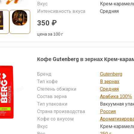
Вкус
Крем-карамел
Интенсивность вкуса
Средняя
350 ₽
цена за 100 г
Кофе Gutenberg в зернах Крем-кара
Бренд
Gutenberg
Тип кофе
В зернах
Степень обжарки
Средняя
Состав зерна
Арабика 100%
Тип упаковки
Вакуумная упа
Страна производства
Россия
Кофе со вкусом
Ароматизиров
Вкус
Крем-карамел
Вес
250 г