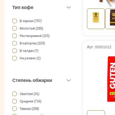
Breda (4)
Тип кофе
Bristot (30)
Bushido (21)
В зернах (797)
Cafe Creme (4)
Молотый (285)
Cafe Esmeralda (14)
Растворимый (115)
Caffe Testa (13)
В капсулах (103)
Арт. 00001012
Caffe Tiziano Bonini (4)
В чалдах (7)
Caracolillo (2)
На развес (1)
Carraro (33)
Carte Noire (2)
Степень обжарки
Cohiba (1)
Corsetti (6)
Светлая (31)
Cubita (5)
Средняя (716)
Dallmayr (19)
Темная (208)
Danesi (20)