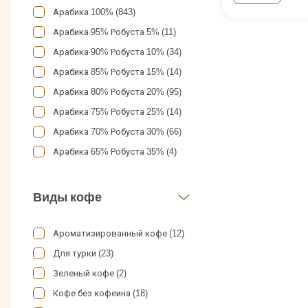
2 кг (2)
Арабика 100% (843)
Jacobs (11)
1,3 кг (1)
Арабика 95% Робуста 5% (11)
Jaguari (2)
900 г (3)
Арабика 90% Робуста 10% (34)
Jamaica Blue Mountain (16)
700 г (4)
Арабика 85% Робуста 15% (14)
Jardin (37)
454 г (10)
Арабика 80% Робуста 20% (95)
Juan Valdez (2)
450 г (5)
Арабика 75% Робуста 25% (14)
Julius Meinl (28)
400 г (8)
Арабика 70% Робуста 30% (66)
Kaffa (14)
300 г (5)
Арабика 65% Робуста 35% (4)
Kimbo (40)
283 г (3)
Арабика 60% Робуста 40% (23)
Lavazza (59)
240 г (1)
Арабика 55% Робуста 45% (1)
Виды кофе
Lebo (15)
230 г (2)
Арабика 50% Робуста 50% (35)
Lofbergs (19)
227 г (9)
Арабика 40% Робуста 60% (18)
Ароматизированный кофе (12)
Lucaffe (17)
226 г (1)
Арабика 35 % Робуста 65% (2)
Для турки (23)
Malongo (26)
225 г (4)
Арабика 30% Робуста 70% (6)
Зеленый кофе (2)
Marzotto (2)
190 г (2)
Арабика 25% Робуста 75% (3)
Кофе без кофеина (18)
Me Trang (15)