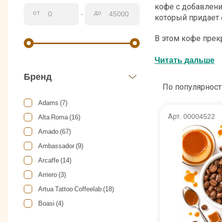
кофе с добавлени
от
до
-
который придает 
В этом кофе прек
Он имеет бархатис
приготовлении м
Читать дальше
заваривания, таки
Бренд
аэропресс или фи
По популярност
Аромат крем-кара
Adams (7)
атмосферу. Этот 
Арт. 00004522
Alta Roma (16)
может быть идеал
Amado (67)
свой кофе, чтобы
Ambassador (9)
Arcaffe (14)
Arriero (3)
Artua Tattoo Coffeelab (18)
Boasi (4)
Bourbon (4)