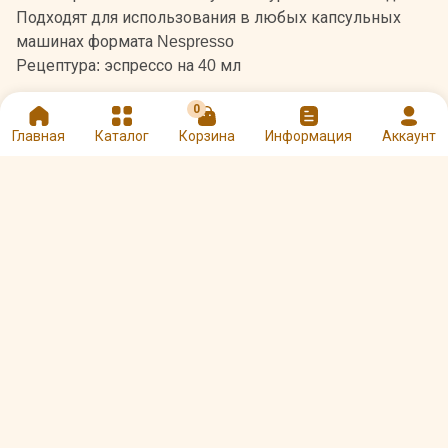
Подходят для использования в любых капсульных
машинах формата Nespresso
Рецептура: эспрессо на 40 мл
0
Главная
Каталог
Корзина
Информация
Аккаунт
Оцените и напишите отзыв
★
★
★
★
★
Другие товары Julius Meinl