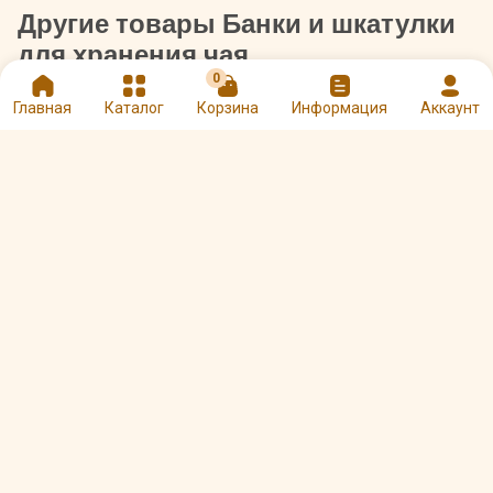
Другие товары Банки и шкатулки
для хранения чая
0
Главная
Каталог
Корзина
Информация
Аккаунт
Банка Gutenberg для
Банка с крышкой 1.5л
хранения чая с
(79452)
окошком зеленая
Арт. 00005707
Арт. 00002180
690 ₽
445 ₽