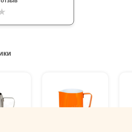
 отзыв
★
ики