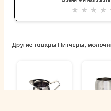
Оцените и напишите
★
★
★
★
Другие товары Питчеры, молочн