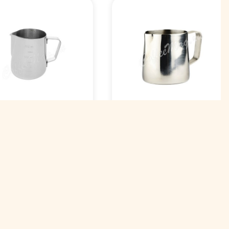
тчер Latte Pro
Питчер молочник 350
лочник P.L.
мл 10192
rbossa
ржавеющая сталь
0 мл
Арт. 00009563
. 00004611
999 ₽
63 ₽