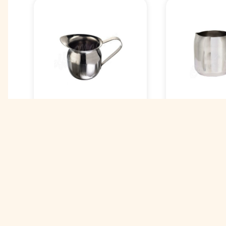
Питчер моло
Молочник питчер 150
Proff Cuisin
мл (02127) BCS-5
нержавеющ
150 мл
Арт. 00005309
Арт. 00004857
315 ₽
695 ₽