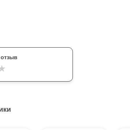
 отзыв
★
ики