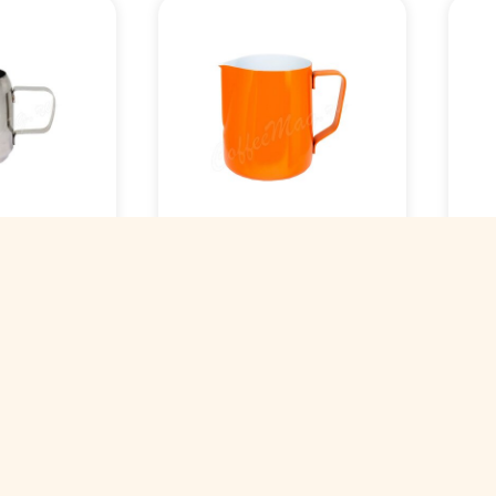
Питчер молочник P.L.
Пи
чник P.L.
Proff Cuisine
мо
e
оранжевый /
Ba
ая сталь
нержавеющая сталь
не
600 мл
35
Арт. 00002258
Арт
1327 ₽
7