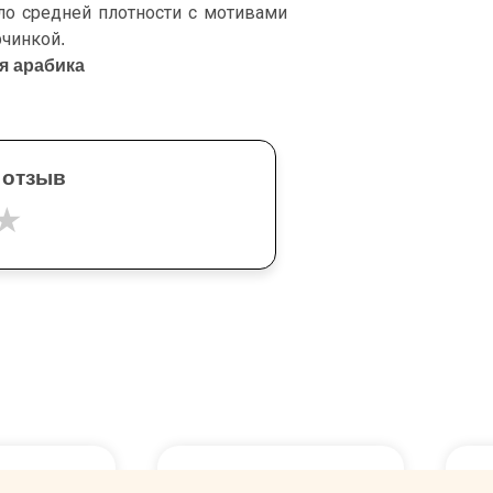
ло средней плотности с мотивами
рчинкой.
я арабика
 отзыв
★