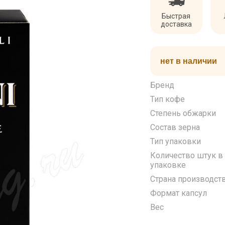
Быстрая
доставка
нет в наличии
Бренд
Тип кофе
Степень обжарки
Состав зерна
Тип упаковки
Количество штук в
упаковке
Страна производст
Формат капсул
Вес