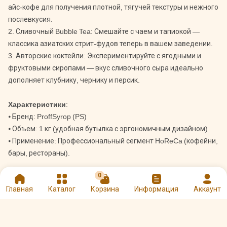
айс-кофе для получения плотной, тягучей текстуры и нежного
послевкусия.
2. Сливочный Bubble Tea: Смешайте с чаем и тапиокой —
классика азиатских стрит-фудов теперь в вашем заведении.
3. Авторские коктейли: Экспериментируйте с ягодными и
фруктовыми сиропами — вкус сливочного сыра идеально
дополняет клубнику, чернику и персик.
Характеристики
:
⦁ Бренд: ProffSyrop (PS)
⦁ Объем: 1 кг (удобная бутылка с эргономичным дизайном)
⦁ Применение: Профессиональный сегмент HoReCa (кофейни,
бары, рестораны).
0
Сделайте ваши напитки легендарными! Закажите основу
Главная
Каталог
Корзина
Информация
Аккаунт
«Сливочный сыр» от ProffSyrop и предложите клиентам вкус,
в который невозможно не влюбиться.