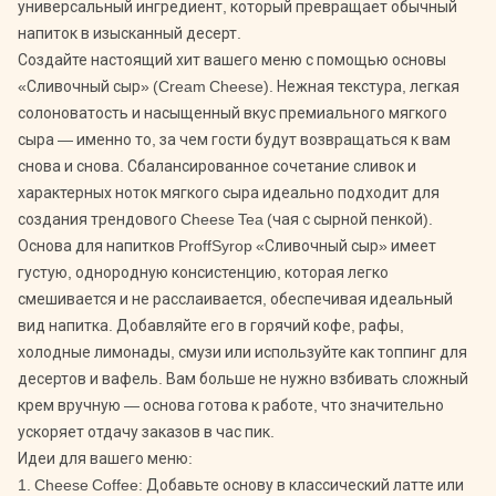
универсальный ингредиент, который превращает обычный
напиток в изысканный десерт.
Создайте настоящий хит вашего меню с помощью основы
«Сливочный сыр» (Cream Cheese). Нежная текстура, легкая
солоноватость и насыщенный вкус премиального мягкого
сыра — именно то, за чем гости будут возвращаться к вам
снова и снова. Сбалансированное сочетание сливок и
характерных ноток мягкого сыра идеально подходит для
создания трендового Cheese Tea (чая с сырной пенкой).
Основа для напитков ProffSyrop «Сливочный сыр» имеет
густую, однородную консистенцию, которая легко
смешивается и не расслаивается, обеспечивая идеальный
вид напитка. Добавляйте его в горячий кофе, рафы,
холодные лимонады, смузи или используйте как топпинг для
десертов и вафель. Вам больше не нужно взбивать сложный
крем вручную — основа готова к работе, что значительно
ускоряет отдачу заказов в час пик.
Идеи для вашего меню:
1. Cheese Coffee: Добавьте основу в классический латте или