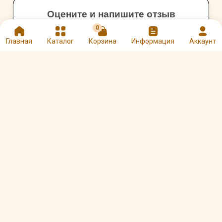
Оцените и напишите отзыв
★
★
★
★
★
0
Главная
Каталог
Корзина
Информация
Аккаунт
Другие товары Пушкинская
Шоколадная Фабрика