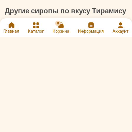
Другие сиропы по вкусу Тирамису
0
Главная
Каталог
Корзина
Информация
Аккаунт
Сироп Botanika
Сироп Gourmix
Тирамису 1 л
Тирамису 1 л
Арт. 00098606
Арт. 00001121
525 ₽
585 ₽