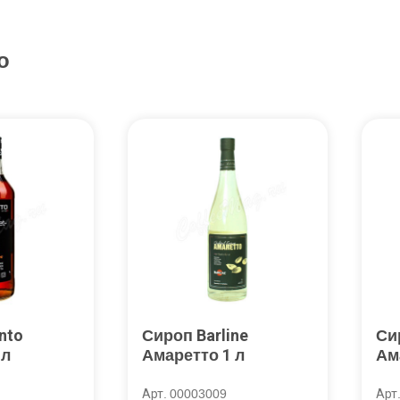
о
nto
Сироп Barline
Си
 л
Амаретто 1 л
Ам
Арт. 00003009
Арт