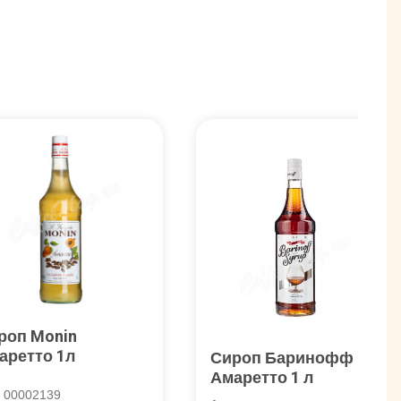
роп Monin
аретто 1л
Сироп Баринофф
Амаретто 1 л
. 00002139