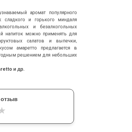
знаваемый аромат популярного
ок сладкого и горького миндаля
алкогольных и безалкогольных
той напиток можно применять для
фруктовых салатов и выпечки,
кусом амаретто предлагается в
выгодным решением для небольших
etto и др.
 отзыв
★