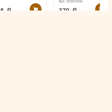
Арт. 00002406
58 ₽
370 ₽