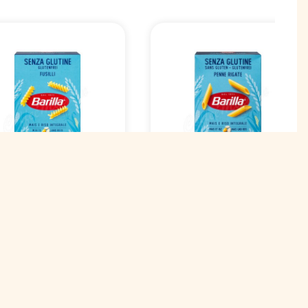
Макаронные изделия
каронные изделия
Barilla Пенне Ригате
illa Фузилли без
без глютена (Penne
тена (Fusilli gluten
Rigate gluten free) 400
e) №98 400 г
г
 в наличии
нет в наличии