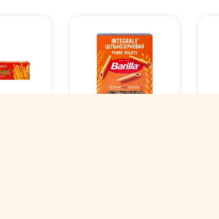
е изделия
Макаронные изделия
Ма
гетти
Barilla Пенне Ригате
Bar
Spaghetti
интеграле (Penne
глю
5 500 г
Rigate integrale) 450 г
fre
ии
нет в наличии
нет