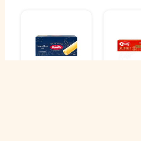
Barilla Макароны
Макаронны
Каннеллони
Barilla Спа
(Cannelloni) № 88 250
интеграле (
г
integrale) №
нет в наличии
нет в налич