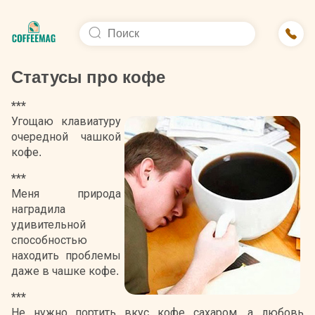
Статусы про кофе
***
Угощаю клавиатуру
очередной чашкой
кофе.
***
Меня природа
наградила
удивительной
способностью
находить проблемы
даже в чашке кофе.
***
Не нужно портить вкус кофе сахаром, а любовь