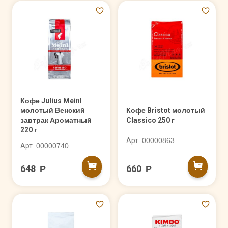
Кофе Julius Meinl
молотый Венский
Кофе Bristot молотый
завтрак Ароматный
Classico 250 г
220 г
Арт. 00000863
Арт. 00000740
648 Р
660 Р