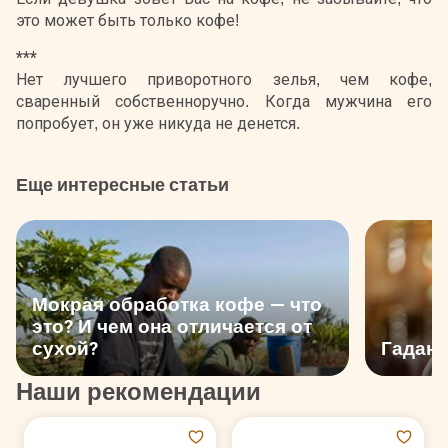
это может быть только кофе!
***
Нет лучшего приворотного зелья, чем кофе,
сваренный собственноручно. Когда мужчина его
попробует, он уже никуда не денется.
Еще интересные статьи
Мокрая обработка кофе — что
это? И чем она отличается от
сухой?
Гадани
Наши рекомендации